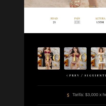
EDAD
PAÍS
ALTURA
21
🇨🇴
1.55M
PREV
SIGUIENT
Tarifa: $3,000 x h