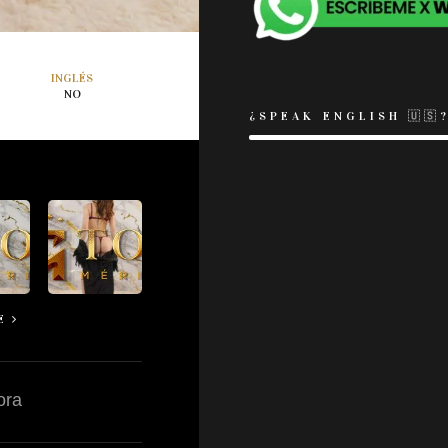
INGLÉS
NO
¿SPEAK ENGLISH 🇺🇸
E
ora